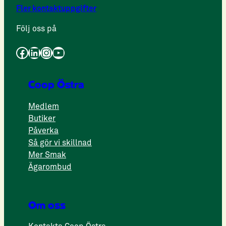
Fler kontaktuppgifter
Följ oss på
Facebook
LinkedIn
Instagram
YouTube
Coop Östra
Medlem
Butiker
Påverka
Så gör vi skillnad
Mer Smak
Ägarombud
Om oss