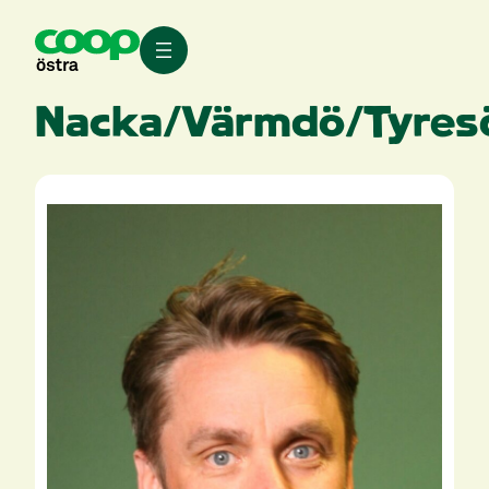
Hoppa
till
innehåll
Nacka/Värmdö/Tyres