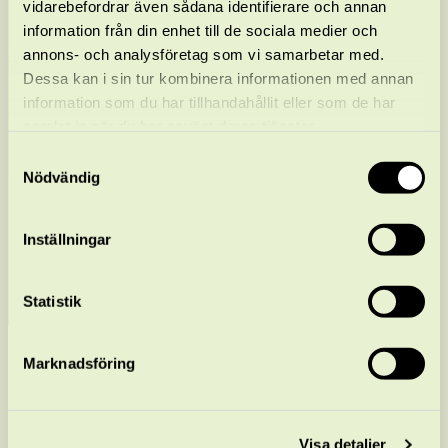
vidarebefordrar även sådana identifierare och annan
information från din enhet till de sociala medier och
annons- och analysföretag som vi samarbetar med.
Dessa kan i sin tur kombinera informationen med annan
information som du har tillhandahållit eller som de har
samlat in när du har använt deras tjänster.
Samtyckesval
Nödvändig
Inställningar
Statistik
ÄGAROMBUD
Marknadsföring
Länken mellan dig,
Visa detaljer