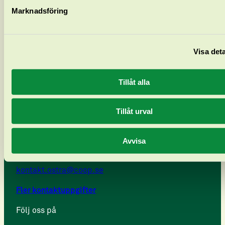
Marknadsföring
Pia Jäger
Visa deta
Tillåt alla
Tillåt urval
Coop Östra
Avvisa
Telefon 010-741 39 70
kontakt.ostra@coop.se
Fler kontaktuppgifter
Följ oss på