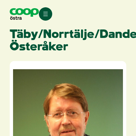
Hoppa
till
innehåll
Täby/Norrtälje/Dand
Österåker