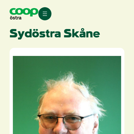
Hoppa
till
innehåll
Sydöstra Skåne