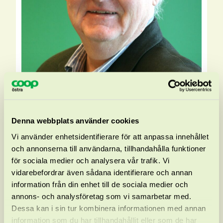
Denna webbplats använder cookies
Vi använder enhetsidentifierare för att anpassa innehållet
och annonserna till användarna, tillhandahålla funktioner
Gert-Ove Sigurdhsson
för sociala medier och analysera vår trafik. Vi
vidarebefordrar även sådana identifierare och annan
information från din enhet till de sociala medier och
annons- och analysföretag som vi samarbetar med.
Dessa kan i sin tur kombinera informationen med annan
information som du har tillhandahållit eller som de har