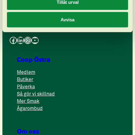
kontakt.ostra@coop.se
Tillåt urval
Fler kontaktuppgifter
Avvisa
Följ oss på
Facebook
LinkedIn
Instagram
YouTube
Coop Östra
Medlem
Butiker
Påverka
Så gör vi skillnad
Mer Smak
Ägarombud
Om oss