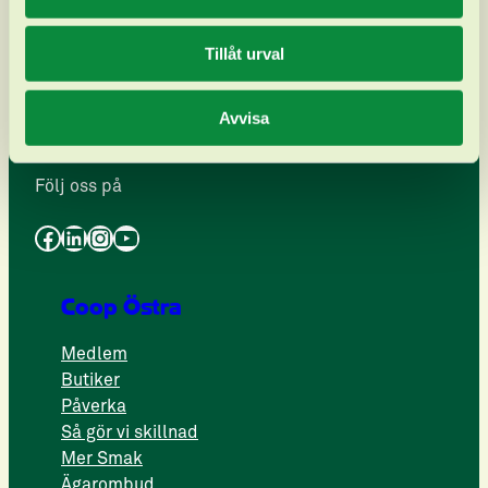
Tillåt urval
Telefon 010-741 39 70
kontakt.ostra@coop.se
Avvisa
Fler kontaktuppgifter
Följ oss på
Facebook
LinkedIn
Instagram
YouTube
Coop Östra
Medlem
Butiker
Påverka
Så gör vi skillnad
Mer Smak
Ägarombud