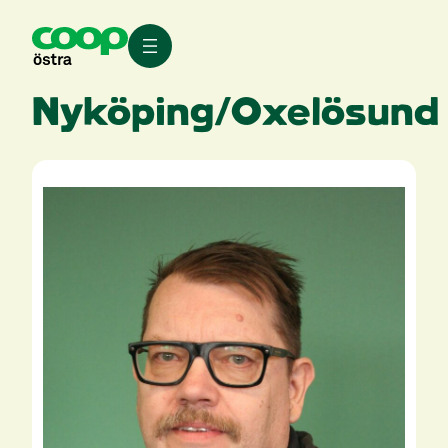
Hoppa
till
innehåll
Nyköping/Oxelösund