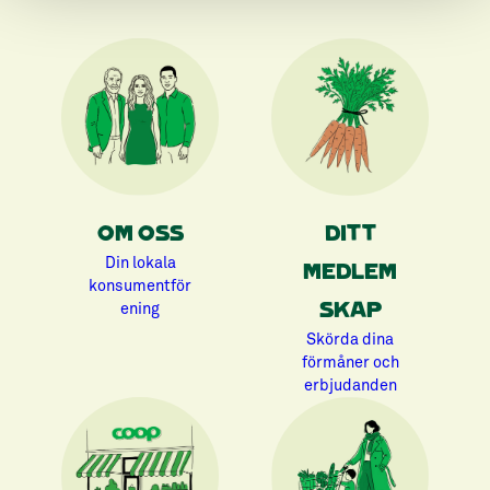
OM OSS
DITT
Din lokala
MEDLEM
konsumentför
ening
SKAP
Skörda dina
förmåner och
erbjudanden