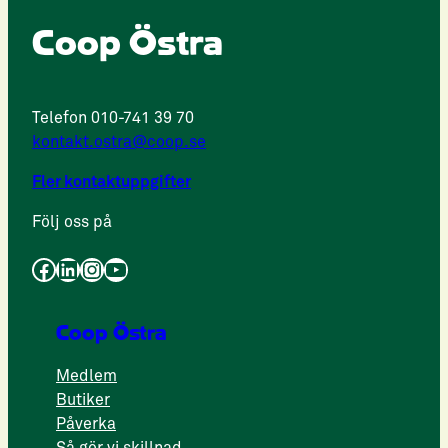
Coop Östra
Telefon 010-741 39 70
kontakt.ostra@coop.se
Fler kontaktuppgifter
Följ oss på
Facebook
LinkedIn
Instagram
YouTube
Coop Östra
Medlem
Butiker
Påverka
Så gör vi skillnad