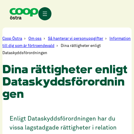
Hoppa
till
innehåll
Coop Östra
Om oss
Så hanterar vi personuppgifter
Information
till dig som är förtroendevald
Dina rättigheter enligt
Dataskyddsförordningen
Dina rättigheter enligt
Dataskyddsförordnin
gen
Enligt Dataskyddsförordningen har du
vissa lagstadgade rättigheter i relation