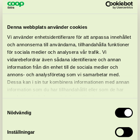
få direktmarknadsföring från oss.
Dataportabilitet:
Du har rätt till dataportabilitet.
Det innebär att du under vissa omständigheter har
Denna webbplats använder cookies
rätt att få ta del av personuppgifter som du
tillhandahållit till oss, i syfte att du ska kunna
Vi använder enhetsidentifierare för att anpassa innehållet
överföra personuppgifterna till en annan
och annonserna till användarna, tillhandahålla funktioner
organisation.
för sociala medier och analysera vår trafik. Vi
vidarebefordrar även sådana identifierare och annan
Blankett för begäran om dataportabilitet – F-vald
information från din enhet till de sociala medier och
(pdf)
annons- och analysföretag som vi samarbetar med.
Dessa kan i sin tur kombinera informationen med annan
Vill du utöva någon av dina rättigheter
skickar du ett
information som du har tillhandahållit eller som de har
underskrivet brev till postadressen nedan. Brevet
samlat in när du har använt deras tjänster.
ska innehålla ditt fullständiga namn,
Samtyckesval
personnummer, att det gäller dig som
Nödvändig
förtroendevald i Konsumentföreningen Stockholm,
vilken rättighet du vill utöva och beskrivning av
ärendet samt din underskrift. För dataportabilitet
Inställningar
och registerutdrag kan du använda blanketterna