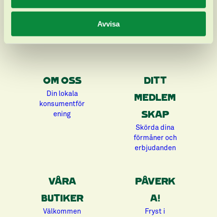
Avvisa
OM OSS
DITT
Din lokala
MEDLEM
konsumentför
ening
SKAP
Skörda dina
förmåner och
erbjudanden
VÅRA
PÅVERK
BUTIKER
A!
Välkommen
Fryst i