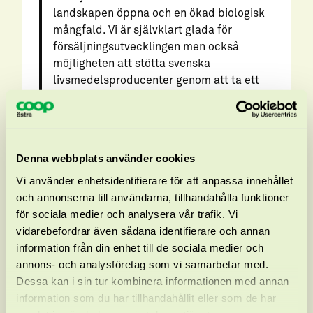
landskapen öppna och en ökad biologisk
mångfald. Vi är självklart glada för
försäljningsutvecklingen men också
möjligheten att stötta svenska
livsmedelsproducenter genom att ta ett
helhetsansvar när vi köper in hela djur från
dem, säger Majsan Pense, Sortiment och
inköpsansvarig kött, Coop Sverige.
Denna webbplats använder cookies
Djuren betar på naturbetesmarker som är
Vi använder enhetsidentifierare för att anpassa innehållet
gräsmarker som man inte sått, plöjt, gödslat
och annonserna till användarna, tillhandahålla funktioner
eller bearbetat med maskiner på minst 20 år.
för sociala medier och analysera vår trafik. Vi
De svenska naturbetesmarkerna är de mest
vidarebefordrar även sådana identifierare och annan
artrika vi har i vårt land. Här finns
information från din enhet till de sociala medier och
utrotningshotade växter, insekter och fåglar.
annons- och analysföretag som vi samarbetar med.
Det är också magra marker som inte passar
Dessa kan i sin tur kombinera informationen med annan
för odling av spannmål eller baljväxter. För
information som du har tillhandahållit eller som de har
att naturbetesmarkerna ska bevaras och inte