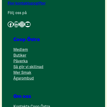
Fler kontaktuppgifter
Följ oss på
Facebook
LinkedIn
Instagram
YouTube
Coop Östra
Medlem
Butiker
Påverka
Så gör vi skillnad
Mer Smak
Ägarombud
Om oss
Kontakta Coop Östra